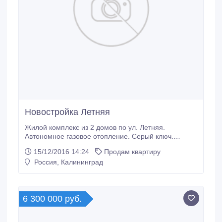
Новостройка Летняя
Жилой комплекс из 2 домов по ул. Летняя.
Автономное газовое отопление. Серый ключ.
Застекленные лоджии. Благоустроенный двор.
15/12/2016 14:24
Продам квартиру
Рядом школа и детсад. Сдача 1 кв. 2018 г. Ипотека с
Россия, Калининград
пониженной ставкой, рассрочка, материнский
капитал. Есть выбор 1-2-3 комнатных..
6 300 000 руб.