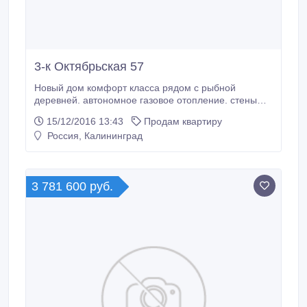
3-к Октябрьская 57
Новый дом комфорт класса рядом с рыбной
деревней. автономное газовое отопление. стены
оштукатурены, на полу стяжка. двухконтурный
15/12/2016 13:43
Продам квартиру
газовый котел elektrolux, большие окна, 5-ти
Россия, Калининград
камерный профиль кве. бесшумный лифт, пр-ва
германии. высококачественная входная дверь.
огороженная территория. подземная парковка.
3 781 600 руб.