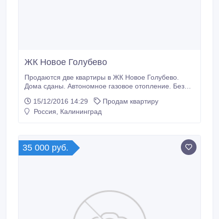
ЖК Новое Голубево
Продаются две квартиры в ЖК Новое Голубево.
Дома сданы. Автономное газовое отопление. Без
отделки. Квартиры расположены в центре поселка,
15/12/2016 14:29
Продам квартиру
дома №15 и№21. 3 этаж. 22, 6 и 25, 8 кв.м..
Россия, Калининград
35 000 руб.