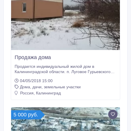
Продажа дома
Продается индивидуальный жилой дом в
Калининградской области. п. Луговое Гурьевского
района, ул. Соликамская 14. 5 км до г. Калининград
04/05/2018 15:00
Общая площадь 196 м.кв. (2 полноценных этажа) +
Дома, дачи, земельные участки
95 м.кв. (мансардный этаж) на участке 10 соток. Все
коммуникации : свет , газ на участке. 2016 года
Россия, Калининград
постройки , серый ключ Материал стен:
газосиликатный блок Возможна продаже вместе с
соседним участком (12 соток земли).
5 000 руб.