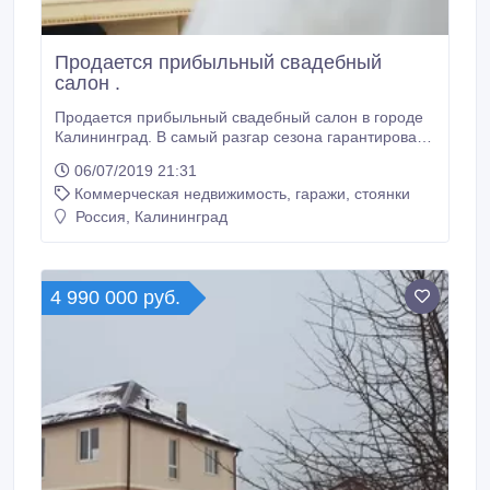
Продается прибыльный свадебный
салон .
Продается прибыльный свадебный салон в городе
Калининград. В самый разгар сезона гарантирован
выход в прибыль в первый же месяц. Полная он-
06/07/2019 21:31
лайн поддержка продавца в течении трех месяцев,
Коммерческая недвижимость, гаражи, стоянки
опыт в управлении салоном дистанционно.Все
подробности об объекте на сайте по ссылке
Россия, Калининград
https://marinastep.wixsite.com/sale.
4 990 000 руб.