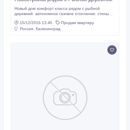
Новый дом комфорт класса рядом с рыбной
деревней. автономное газовое отопление. стены
оштукатурены, на полу стяжка. двухконтурный
15/12/2016 13:45
Продам квартиру
газовый котел elektrolux, большие окна, 5-ти
Россия, Калининград
камерный профиль кве. бесшумный лифт, пр-ва
германии. высококачественная входная дверь.
огороженная территория. подземная парковка.