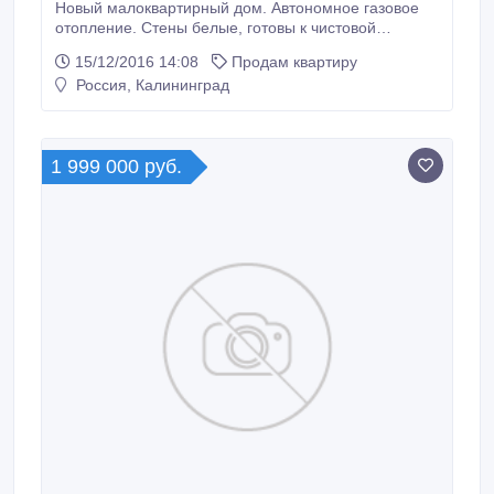
Новый малоквартирный дом. Автономное газовое
отопление. Стены белые, готовы к чистовой
отделке. Теплые полы везде, кроме спален. 2
15/12/2016 14:08
Продам квартиру
санузла. Кухня-гостиная 26 кв.м. и 3 спальни.
Россия, Калининград
Прямо за домом парк. Рядом школа и детсад.
Вокруг особняки. До центральной площади 10-15
мин. Огороженная территория. Парковочное место.
1 999 000 руб.