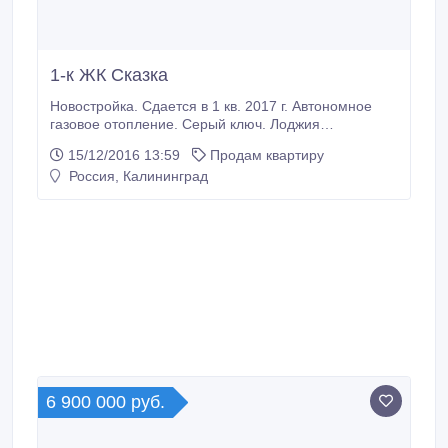
1-к ЖК Сказка
Новостройка. Сдается в 1 кв. 2017 г. Автономное
газовое отопление. Серый ключ. Лоджия
застеклена. Юго-восточная сторона. Хороший вид
15/12/2016 13:59
Продам квартиру
из окна. Всё рядом, школа, детсад,
Россия, Калининград
супермаркет.Общая площадь 44 кв.м., кухня 11, 7,
комната 19, 5. До центральной площади 10 мин..
6 900 000 руб.