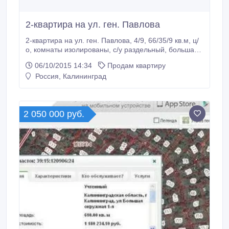
2-квартира на ул. ген. Павлова
2-квартира на ул. ген. Павлова, 4/9, 66/35/9 кв.м, ц/
о, комнаты изолированы, с/у раздельный, большая
кладовка 9 кв.м, в обычном состоянии т. (4012)37-
06/10/2015 14:34
Продам квартиру
34-05, Марина.
Россия, Калининград
2 050 000 руб.