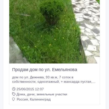
Продам дом по ул. Емельянова
дом по ул. Дежнева, 93 кв.м, 7 соток в
собственности, одноэтажный, + мансарда пустая,
кухня 18 кв.м, 4-комнаты, с/у совмещен в кафеле,
25/06/2015 12:07
газ/отопление, полы с подогревом, плитка, ламинат,
Дома, дачи, земельные участки
ст/пакеты, косметический ремонт, гараж, сад,
ориентир ул. Емельянова (магазин 7-Континент),
Россия, Калининград
торг возможен, заезжай и живи.