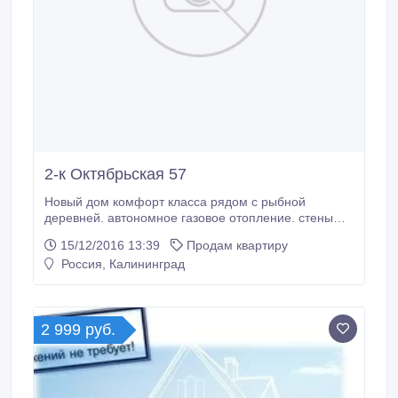
2-к Октябрьская 57
Новый дом комфорт класса рядом с рыбной
деревней. автономное газовое отопление. стены
оштукатурены, на полу стяжка. двухконтурный
15/12/2016 13:39
Продам квартиру
газовый котел elektrolux, большие окна, 5-ти
Россия, Калининград
камерный профиль кве. бесшумный лифт, пр-ва
германии. высококачественная входная дверь, пр-
ва россии. огороженная территория. подземная
парковка.
2 999 руб.