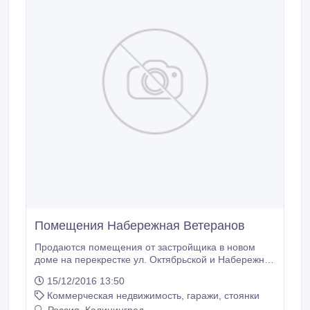
Помещения Набережная Ветеранов
Продаются помещения от застройщика в новом
доме на перекрестке ул. Октябрьской и Набережной
Ветеранов. 1-ая линия. Автономное газовое
15/12/2016 13:50
отопление. Потолки 3, 7 м. Витрины. Парковка.
Коммерческая недвижимость, гаражи, стоянки
Напротив идет реконструкция променада и
разводного моста. Обустраивается причал для