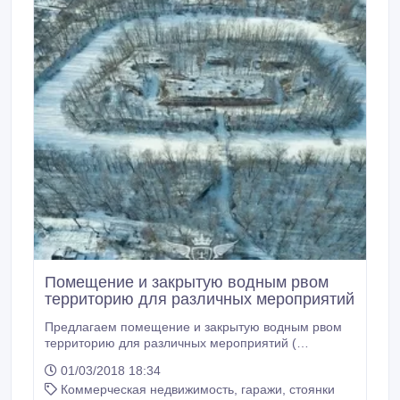
Помещение и закрытую водным рвом
территорию для различных мероприятий
Предлагаем помещение и закрытую водным рвом
территорию для различных мероприятий (
страйкболл - лазертаг - дни рождения
01/03/2018 18:34
-корпоративы- концерты - театральные выступления
Коммерческая недвижимость, гаражи, стоянки
) на форт5А Лендорф -в главном здании банкетный