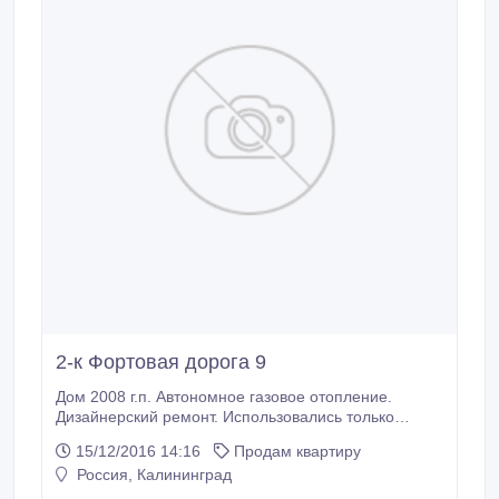
2-к Фортовая дорога 9
Дом 2008 г.п. Автономное газовое отопление.
Дизайнерский ремонт. Использовались только
дорогие и качественные материалы. Проживала
15/12/2016 14:16
Продам квартиру
семья без детей менее 2-х лет, пока строился
Россия, Калининград
загородный дом. Имеется система климат-
контроля. Теплые полы. Натуральный паркет.