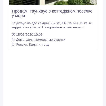
Продам: таунхаус в коттеджном поселке
у моря
Таунхаус на две секции, 2-х эт., 145 кв. м + 70 кв. м
терраса на крыше. Панорамное остекление,
высокие потолки 3.20, три спальни, гардеробная,
15/09/2020 10:09
два санузла, ванна, душ, гостиная с кухней, гараж.
Дома, дачи, земельные участки
Разведены коммуникации, отопление газовое,
автономное, вода скважина, сточная система
Россия, Калининград
биосептик, земля собственность 4 сотки.