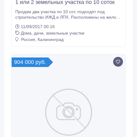
1 или 2 земельных участка по 10 соток
Продам два участка по 10 сот, подходят под
строительство ИЖД и ЛПХ. Расположены на жилой
улице, хорошие подъездные пути, электричество
11/09/2017 00:16
проходит по участку, до магазина и остановки 200
Дома, дачи, земельные участки
метров. Тихое и спокойное место в небольшом
посёлке. 20 км до Калининграда, 13 км до
Россия, Калининград
Багратионовска. Размер одного участка 25х40
метров.
904 000 руб.